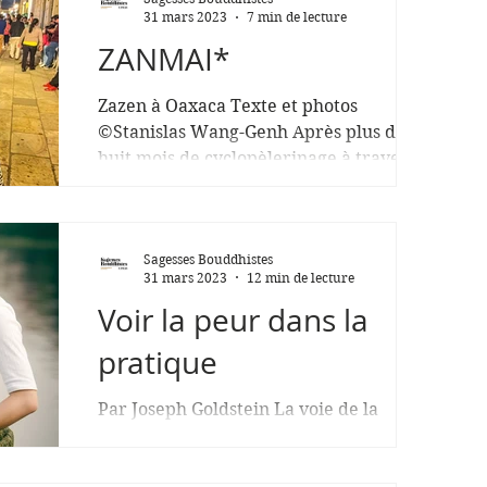
31 mars 2023
7 min de lecture
ZANMAI*
Zazen à Oaxaca Texte et photos
©Stanislas Wang-Genh Après plus de
huit mois de cyclopèlerinage à travers
le Canada et les États-Unis, le...
Sagesses Bouddhistes
31 mars 2023
12 min de lecture
Voir la peur dans la
pratique
Par Joseph Goldstein La voie de la
pratique du Dhamma est une voie
d’ouverture au niveau du corps et au