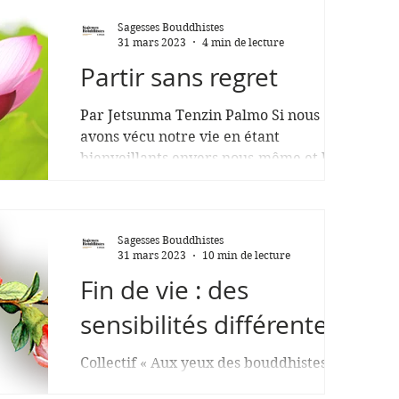
niveau de l’esprit. Nous...
Sagesses Bouddhistes
31 mars 2023
4 min de lecture
Partir sans regret
Par Jetsunma Tenzin Palmo Si nous
avons vécu notre vie en étant
bienveillants envers nous-même et les
autres, alors nous pouvons mourir...
Sagesses Bouddhistes
31 mars 2023
10 min de lecture
Fin de vie : des
sensibilités différentes
Collectif « Aux yeux des bouddhistes, la
loi actuelle suffit. » C’est ainsi que le