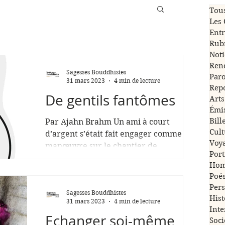
Tous
Les 
Entr
Rubr
Noti
Ren
Sagesses Bouddhistes
Paro
31 mars 2023
4 min de lecture
Rep
De gentils fantômes
Arts
Émis
Bill
Par Ajahn Brahm Un ami à court
Cult
d’argent s’était fait engager comme
Voy
manœuvre sur le chantier de
Port
rénovation d’une maison sur pilotis.
Ho
Un...
Poés
Pers
Sagesses Bouddhistes
Hist
31 mars 2023
4 min de lecture
Inte
Echanger soi-même
Soci