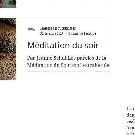
par Philippe Judenne Depuis le début de
son exercice professionnel, Christophe
Fauré a été au...
Sagesses Bouddhistes
31 mars 2023
6 min de lecture
Méditation du soir
Par Jeanne Schut Les paroles de la
Méditation du Soir sont extraites de
différents enseignements d’Ayya Khema
et de Bhante Gunaratana. Un...
La 
dan
réal
à m
inf