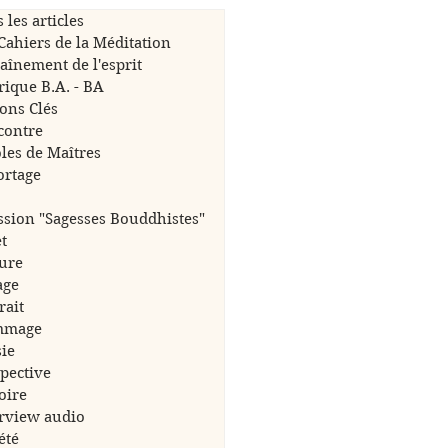
 les articles
Cahiers de la Méditation
aînement de l'esprit
ique B.A. - BA
ons Clés
contre
les de Maîtres
ortage
sion "Sagesses Bouddhistes"
et
ure
age
rait
mmage
ie
pective
oire
rview audio
été