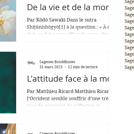
Sage
De la vie et de la mort
Sage
Sage
Par Kôdô Sawaki Dans le sutra
Sage
Shijûnishôgyô[1] à la question : « À qui
Sage
doit-on faire une offrande pour obtenir
Sage
Sage
les plus grands mérites ?...
Sage
Sage
Sage
Sagesses Bouddhistes
31 mars 2023
12 min de lecture
Sage
L'attitude face à la mort
Par Matthieu Ricard Matthieu Ricard,
l’Occident semble souffrir d’une très
grande pauvreté de réflexion et
d’attitude face à la mort qui...
Sagesses Bouddhistes