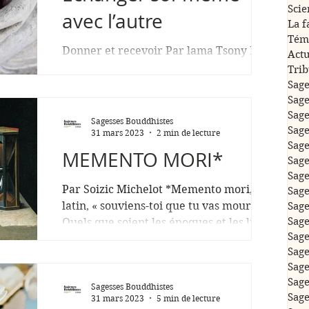
Scie
avec l’autre
La f
Tém
Donner et recevoir Par lama Tsony Le 2
Actu
mai 2017, au centre bouddhiste Karma
Tri
Mingyur Ling (Montchardon), lama
Sage
Tsony donne cet enseignement...
Sage
Sage
Sagesses Bouddhistes
Sage
31 mars 2023
2 min de lecture
Sage
MEMENTO MORI*
Sage
Sage
Par Soizic Michelot *Memento mori, en
Sage
latin, « souviens-toi que tu vas mourir ».
Sage
Sage
Quels que soient les époques et les lieux,
Sage
l’art passe...
Sage
Sage
Sage
Sagesses Bouddhistes
Sage
31 mars 2023
5 min de lecture