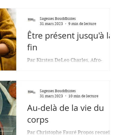
journal Le Monde du 7 février 2023 a
titré la tribune...
Sagesses Bouddhistes
31 mars 2023
9 min de lecture
Être présent jusqu'à la
fin
Par Kirsten DeLeo Charles, Afro-
Américain d’environ soixante-dix ans,
fut l’un de mes premiers patients en
soins palliatifs. C’était une...
Sagesses Bouddhistes
31 mars 2023
10 min de lecture
Au-delà de la vie du
corps
Par Christophe Fauré Propos recueillis