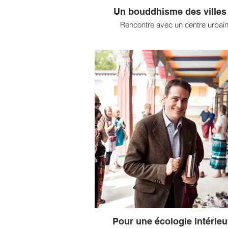
Un bouddhisme des villes
Rencontre avec un centre urbai
Dhagpo Bordeaux apporte un regard 
sur les problématiques du monde act
partage ses ressources issues de la tr
bouddhique. Ce centre rattaché à la tr
tibétaine Kagyupa accueille toute l’
simples curieux ou bouddhistes, qu’ils
débutants ou familiarisés avec la médi
Toutes les générations s’y rencontr
adolescents, actifs ou retraités, de dif
milieux professionnels ou sociaux. Re
avec lama Puntso, le directeur de ce c
(...)
Pour une écologie intérieu