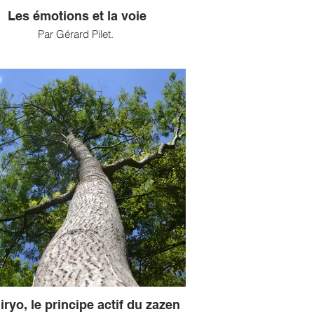
Les émotions et la voie
Par Gérard Pilet.
 est de constater que n’existe, dans la
té moderne, aucune éducation du cœur.
ve à juste titre normal qu’il faille éduquer
ntellect mais qu’il faille éduquer un être
n à gérer ses émotions paraît une idée
ement saugrenue. Dans ce domaine des
ts, chacun doit se débrouiller tout seul.
er à cette lacune fort préjudiciable aux
culiers et à l’ensemble de la société est
à fait possible en recourant et en mettant
tique les enseignements du bouddhisme
tre autres, du bouddhisme zen Sôtô. (...)
iryo, le principe actif du zazen