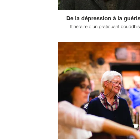
De la dépression à la guéri
Itinéraire d'un pratiquant bouddhis
Article complet issu de Sagesses Boud
n°6, À l'origine de la Pleine Consci
" J'ai pu constater que le simple fait de 
avait un effet immédiat, comparable à
d'un anxiolytique"
Ayant tout d'abord découvert la pratiqu
méditation de pleine conscience à l'hô
Serge Virenque est un jeune homme
tous les autres, que nous avons côtoyé
groupe de pratique de l’Espace boud
tibétain de Paris. Il témoigne de son p
de vie. (...)