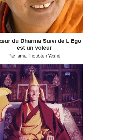
ticle intégralement issu de Sagesses
Bouddhistes n°16.
œur du Dharma Suivi de L'Ego
est un voleur
Par lama Thoubten Yéshé
a Thoubten Yéshé (1935-1984), né au
, intègre à l’âge de six ans l’Université
ique de Sera où il étudie jusqu’en 1959.
lama Thoubten Zopa Rinpoché, en 1974,
ux maîtres commencent à faire le tour du
e et à enseigner en Occident, ce qui
ènera finalement à la création de la
tion pour la préservation de la tradition
Mahayana (...)