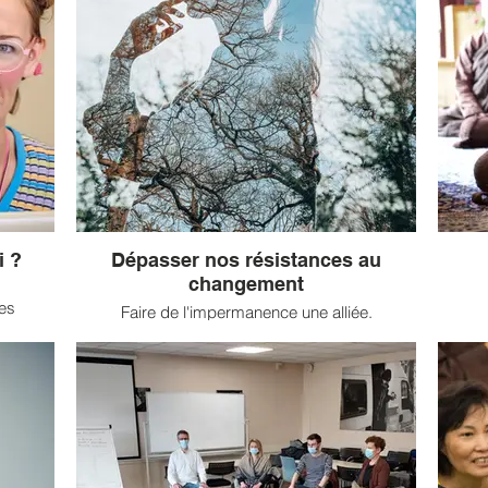
i ?
Dépasser nos résistances au
changement
es
Faire de l'impermanence une alliée.
’ouvrage
L
ully |
respon
Rencontre avec Anila Trinlé lors d'une émission
soins
se 
« Sagesses Bouddhistes ».
encom
Nous ne le voyons pas toujours, mais tout
de to
change, tout le temps, dans nos vies. Si cette
e de
di
impermanence nous met parfois face à des
soins
l’expé
situations douloureuses, elle est aussi moteur
a connu
de transformation. Il nous est pourtant difficile
ades en