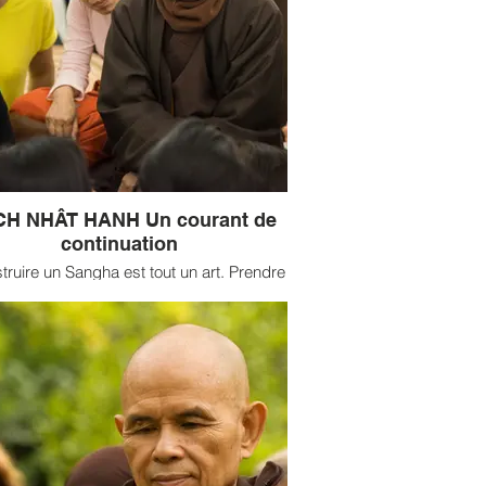
Ajahn Sundara a rencontré l’enseignement
ouddha à trente ans passés grâce aux
ignements d’Ajahn Sumedho, disciple
 Chah (tradition des moines de la forêt).
rticle intégral paru dans Sagesses
Bouddhistes n°22.
CH NHÂT HANH Un courant de
continuation
truire un Sangha est tout un art. Prendre
in du Sangha, c’est prendre soin du
ha. À travers le Sangha, il est possible
ucher le Dharma vivant. Prendre soin du
, c’est prendre soin de nous-mêmes, et
re soin de nous-mêmes, c’est prendre
soin de notre Sangha. »
série de témoignages recueillis par la
ion sur plumvillage.org. Article intégral
ru dans Sagesses Bouddhistes n°21.