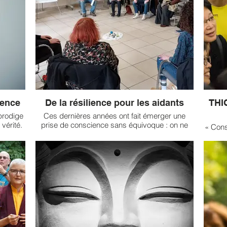
d’aller vers l’inconnu, de sortir de notre zone de
névole
[...] 
confort. Alors pourquoi manifestons-nous
ou des
du B
autant de résistance ? Quelles formes peut-elle
ense
prendre et comment les surmonter ?
Ajahn
A
lence
De la résilience pour les aidants
THI
prodige
Ces dernières années ont fait émerger une
vérité.
prise de conscience sans équivoque : on ne
« Cons
s
prend pas suffisamment soin de nos soignants
so
 voie
et de nos aidants. Ceux qui se sont engagés à
Boudd
e sans
prendre soin des autres sont très vulnérables à
de to
dante.
l’épuisement émotionnel et les professions
Sangha
er, en
qu’ils ont embrassées enregistrent des taux de
prend
n lien
burn out record.
qu’elle
Depuis 2021, Karuna-Shechen[1] s’est investie
ardin,
dans la mise en place d’un programme en
Une 
qui la
France à destination des aidants et des
Rédact
e qui
soignants [...]
pa
]