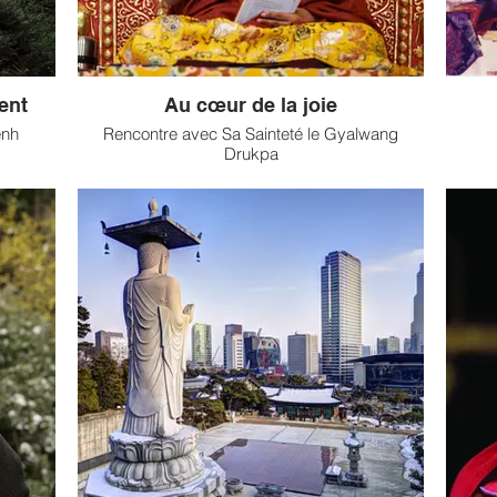
ent
Au cœur de la joie
enh
Rencontre avec Sa Sainteté le Gyalwang
Drukpa
Je re
parta
ai reçue
est 
’ai
Reconnu comme l’une des figures marquantes
tradit
t des
de la nouvelle génération
bouddh
ans je
de maîtres tibétains, Sa Sainteté le Gyalwang
remiers
Drukpa parcourt inlassablement le monde afin
, qui
de transmettre, avec beaucoup de clarté et de
Articl
otager
profondeur, l'essence de la philosophie
bouddhique sur un ton résolument
contemporain. (...)