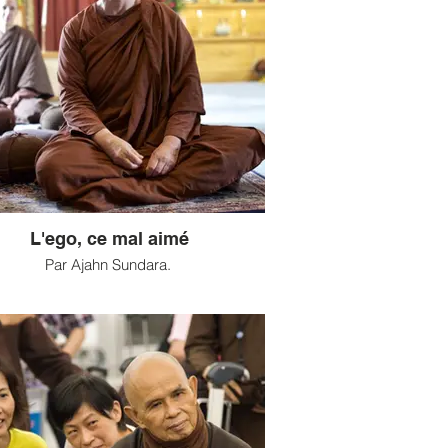
L'ego, ce mal aimé
Par Ajahn Sundara.
’ego est souvent désigné comme le
sable de tous nos malheurs, dont il faut
débarrasser avec toutes nos pensées
brantes. Est-il possible de connaître et
ucher l’ego alors même que le Bouddha
t qu’il n’existe pas ? Comment fait-on
rience de l’ego dans la voie de la vision
profonde ?