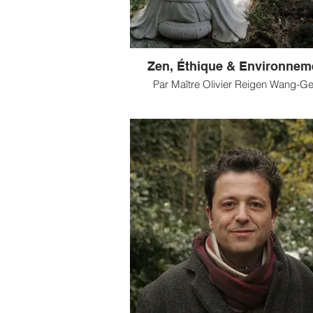
Zen, Éthique & Environnem
Par Maître Olivier Reigen Wang-G
La première grande leçon de zen que j’
remonte sans doute à l’époque où j
commencé à pratiquer zazen au débu
années soixante-dix. Âgé alors de 17 
m’étais engagé auprès d’un des tout p
agriculteurs en biodynamie d’Alsace
m’avait confié la mise en place d’un p
(...)