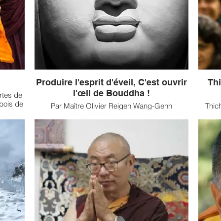
Article intégral paru dans Sagesses
es
Bouddhistes n°21.
Produire l'esprit d'éveil, C'est ouvrir
Th
l'œil de Bouddha !
rtes de
bois de
Par Maître Olivier Reigen Wang-Genh
Thic
n du
connu 
niale de
Olivier Reigen Wang-Genh pratique le zen Sôtô
entie
cueille
depuis 1973. Il a été ordonné moine par maître
mil
ouddha
Taisen Deshimaru et a reçu la transmission du
vietn
s suite
Dharma de maître Dosho Saikawa. Fondateur
nom s
e a
d’une vingtaine de dojos et de groupes de
de s
c, pour
pratique en Alsace et en Allemagne, il est
Nhat H
l’abbé du temple de Kosan Ryumonji à
Tu Hie
Weiterswiller.
es
Sages
Article intégral paru dans Sagesses
ici un
Bouddhistes n°20.
par la