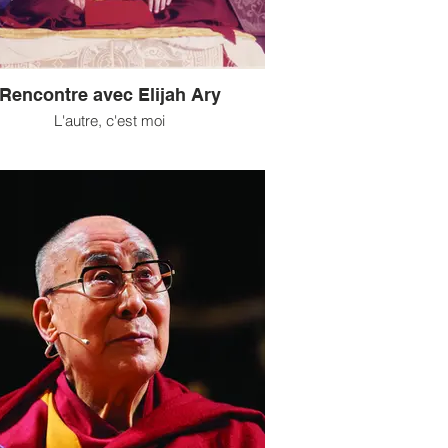
Rencontre avec Elijah Ary
L'autre, c'est moi
ncontre Elijah Ary dans un grand espace
gé entre son cabinet de consultation – il
thérapeute gestalt – et un espace plus
ionnel avec des éléments d’iconographie
iste, où l’homme anime des groupes de
méditation (...)
e intégral issu de Sagesses Bouddhistes
Le Mag n°9.