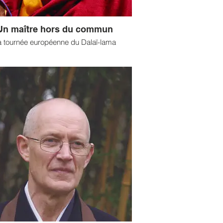
Un maître hors du commun
a tournée européenne du Dalaï-lama
e étape européenne du Dalaï-lama est
casion de rencontres inter-religieuses :
i, prêtres, imams, rabbins, hommes et
 de toutes confessions se retrouvent à
tés lors des différentes conférences ou
gnements, provoquant accolades, éclats
rire et échanges complices, sous les
udissements du public, conquis par tant
de joie manifestée. (...)