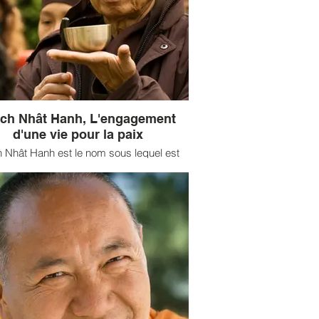
ich Nhât Hanh, L'engagement
d'une vie pour la paix
h Nhât Hanh est le nom sous lequel est
le maître zen vietnamien dans le monde
r, comme écrivain, enseignant, poète et
itant pour la paix. « Thay » est le mot
amien informel pour « enseignant » et le
ous lequel il est connu affectueusement
es étudiants. Le 22 janvier 2022, Thich
anh est décédé paisiblement au temple
u à Hué, au Vietnam, à l'âge de 95 ans.
ses Bouddhistes Le Mag vous propose
 portrait adapté de la biographie rédigée
 communauté du Village des Pruniers, un