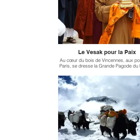
Article intégral paru dans Sagess
Bouddhistes n°22.
Le Vesak pour la Paix
Au cœur du bois de Vincennes, aux po
Paris, se dresse la Grande Pagode du 
Vincennes, autrefois appelée pavillo
Cameroun, vestige de l’exposition colo
1931. Du haut de ses 28 mètres, elle ac
l’une des plus grandes statues du B
d’Europe. Fermée pendant de longs moi
à l’épidémie de Covid-19, la Pagod
récemment rouvert ses portes au publi
la plus grande joie de tous.
Article intégral paru dans Sagess
Bouddhistes n°22.