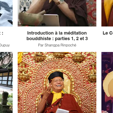
ar
 :
Introduction à la méditation
Le C
bouddhiste : parties 1, 2 et 3
-Dupuy
Par Shangpa Rinpoché
 les
Shangpa Rinpoché né en 1960, a été reconnu
Lam
t ans.
comme une incarnation du grand yogi
Tibet
ue son
Shangpa, disciple du 15e Karmapa.
monast
e par
Avec 
et du
De passage à Paris à l’Espace Bouddhiste
les de
vation
Tibétain, nous avons suivi son enseignement
mond
pendant deux jours (...)
am
Fonda