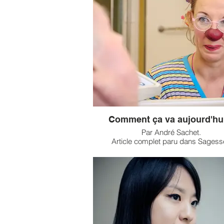
Comment ça va aujourd'hu
Par André Sachet.
Article complet paru dans Sagess
Bouddhistes Le Mag n°16. Adapté de l
Les Bien-veillants paru aux Éditions S
Photos : David Bignolet à l’unité de 
palliatifs de Pontivy.
André Sachet a longtemps fait parti
l’Association d’accompagnement en 
palliatifs Pays de Lorient (ASP 56). Il 
intimement l’accompagnement des mal