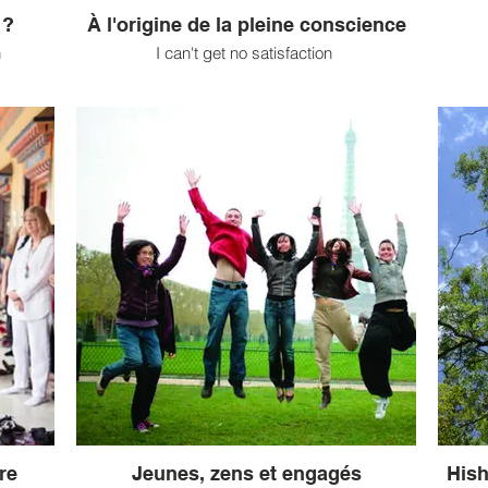
 ?
À l'origine de la pleine conscience
n
I can't get no satisfaction
moderne
On prête à Thomas William Rhys Davids, un
Force
uel et
fonctionnaire britannique et érudit de la Pali Text
socié
adition
Society, la première traduction de sati par le
On trou
adition
mot anglais mindfulness en 1881. Mindfulness
l’i
année
désigne donc l’attention au moment présent,
humai
 soient
une attention « juste » dans l’acception du
total
tation.
terme pali samma sati, une attention connectée
affec
ent,
à une vue juste et aux autres caractéristiques
Remédi
férents
du noble sentier Octuple. (...)
parti
ncontre
tout 
entre.
en pra
et, en
re
Jeunes, zens et engagés
Hish