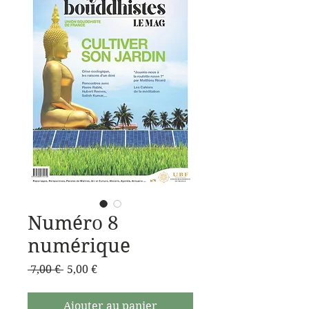
Numéro 8
numérique
Prix
Prix
 7,00 € 
5,00 €
original
promotionnel
Ajouter au panier