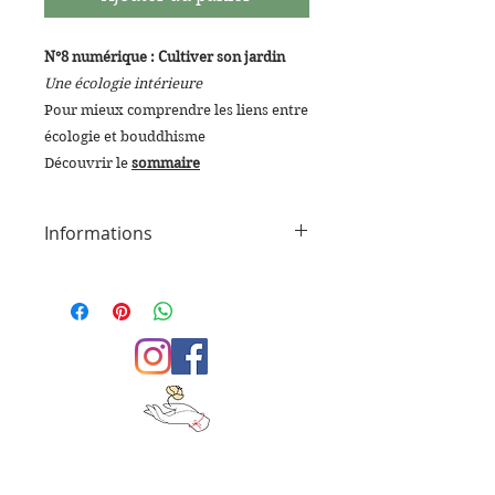
N°8 numérique : Cultiver son jardin
Une écologie intérieure
Pour mieux comprendre les liens entre
écologie et bouddhisme
Découvrir le
sommaire
Informations
Format PDF.
Un e-mail de confirmation
contenant le lien vers le
téléchargement du produit sera
envoyé automatiquement dès
réception de votre commande et
règlement. Le lien est valable
pendant 30 jours.
Usage personnel uniquement.